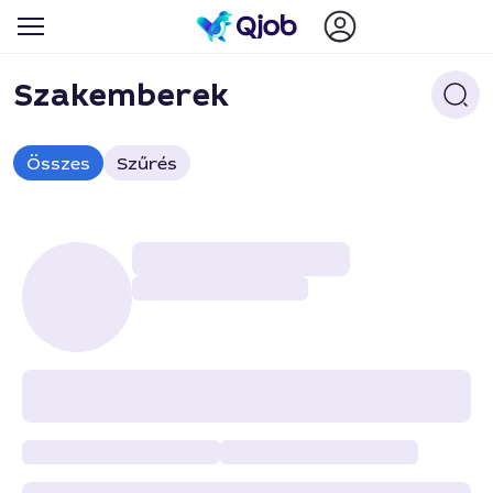
Szakemberek
Összes
Szűrés