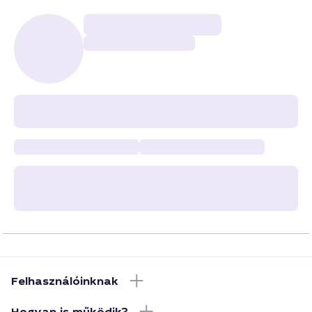
Felhasználóinknak
Hogyan is működik?