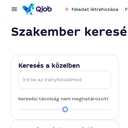
Feladat létrehozása
F
Szakember keresé
Keresés a közelben
Írd be az irányítószámod
Keresési távolság
nem meghatározott