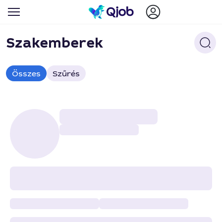
Szakemberek
Összes
Szűrés