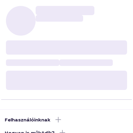
Felhasználóinknak
Hogyan is működik?