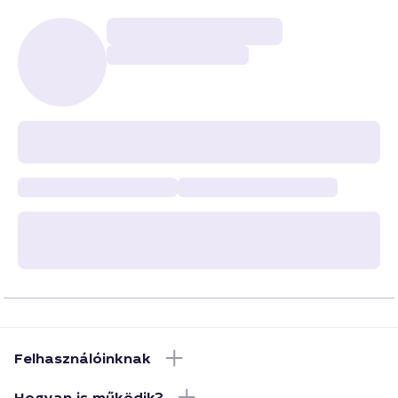
Felhasználóinknak
Hogyan is működik?