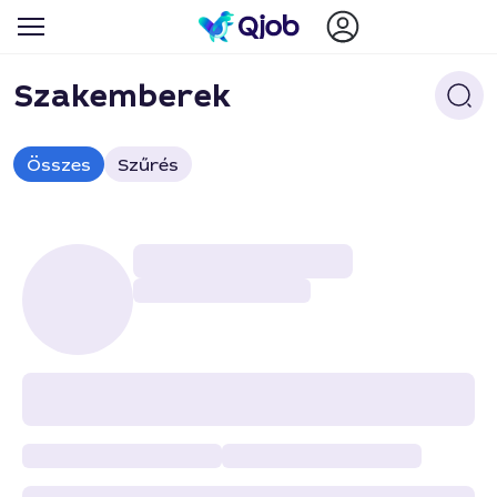
Szakemberek
Összes
Szűrés