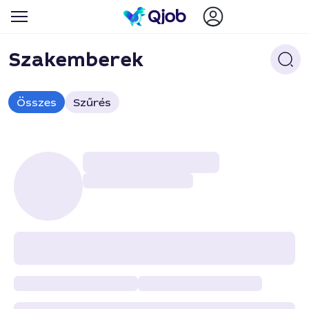
Szakemberek
Összes
Szűrés