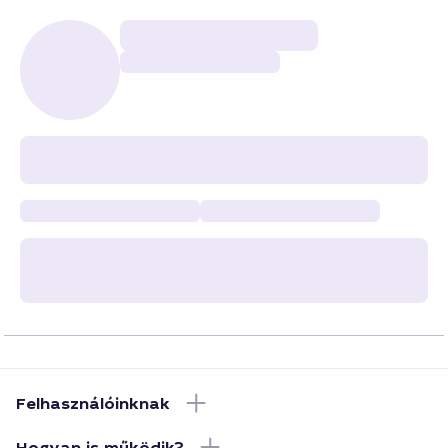
Felhasználóinknak
Hogyan is működik?