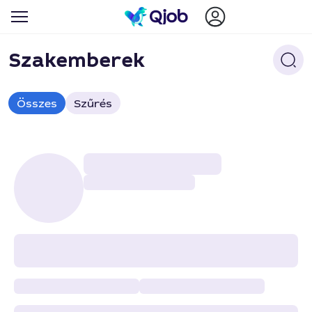
Szakemberek
Összes
Szűrés