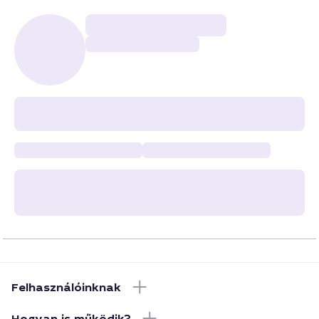
Felhasználóinknak
Hogyan is működik?