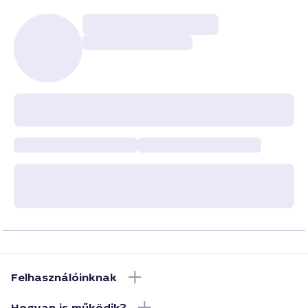
Felhasználóinknak
Hogyan is működik?