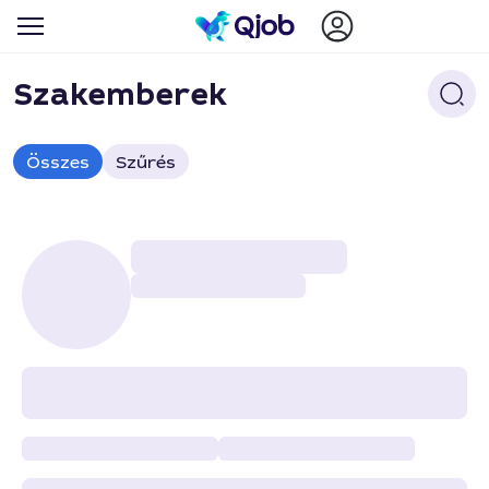
Szakemberek
Összes
Szűrés