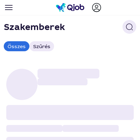
Szakemberek
Összes
Szűrés