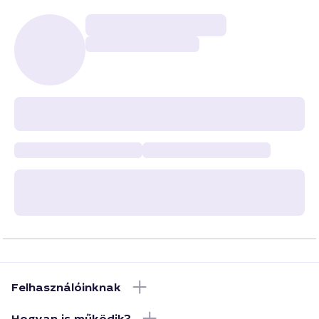
Felhasználóinknak
Hogyan is működik?