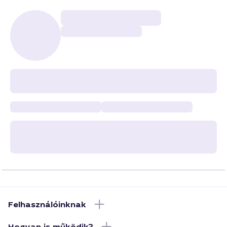
Felhasználóinknak
Hogyan is működik?