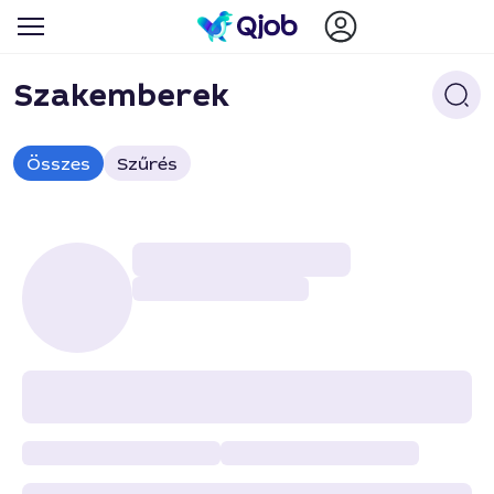
Szakemberek
Összes
Szűrés