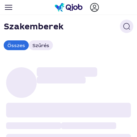
Szakemberek
Összes
Szűrés