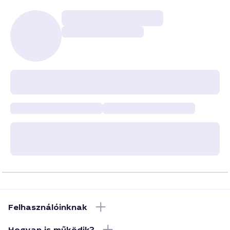
Felhasználóinknak
Hogyan is működik?