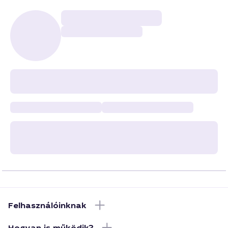
Felhasználóinknak
Hogyan is működik?