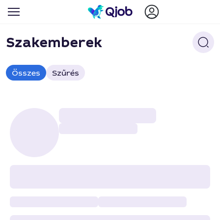
Szakemberek
Összes
Szűrés