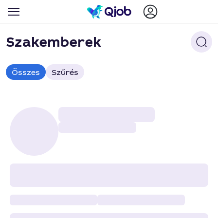
Szakemberek
Összes
Szűrés