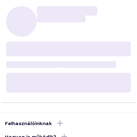
Felhasználóinknak
Hogyan is működik?