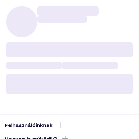
Felhasználóinknak
Hogyan is működik?