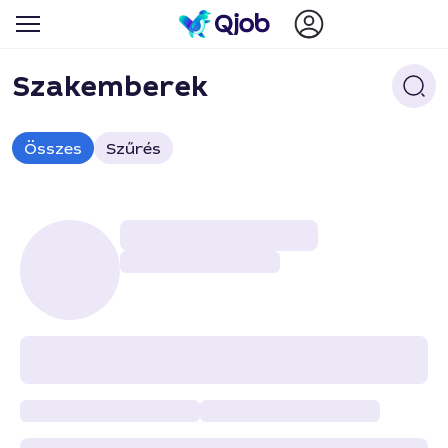
Szakemberek
Összes
Szűrés