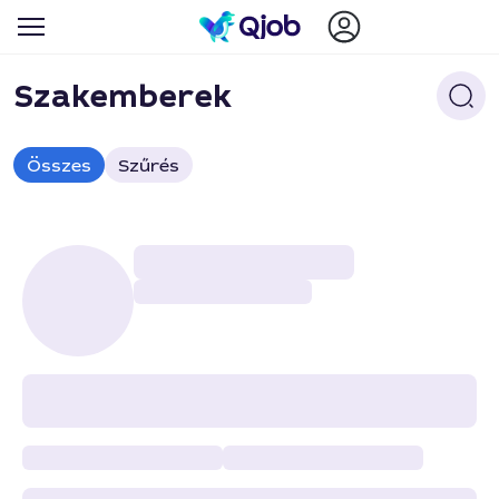
Szakemberek
Összes
Szűrés