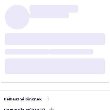
Felhasználóinknak
Hogyan is működik?