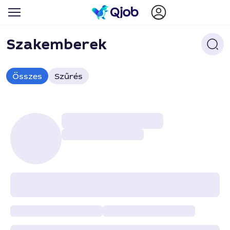
Szakemberek
Összes
Szűrés