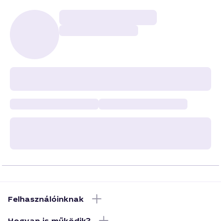
Felhasználóinknak
Hogyan is működik?