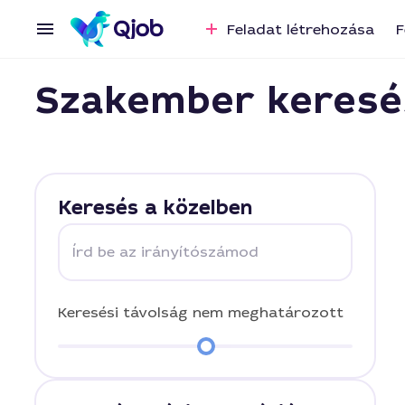
Feladat létrehozása
F
Szakember keresé
Keresés a közelben
Írd be az irányítószámod
Keresési távolság
nem meghatározott