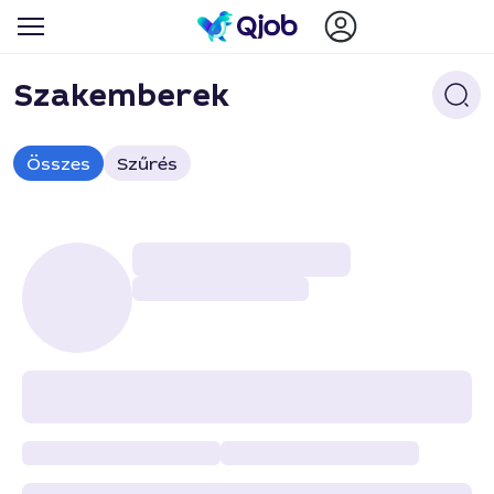
Szakemberek
Összes
Szűrés