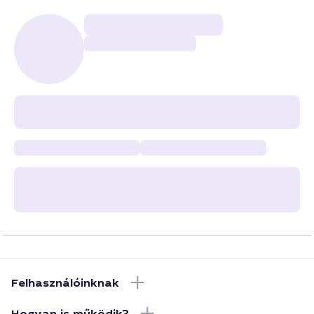
Felhasználóinknak
Hogyan is működik?