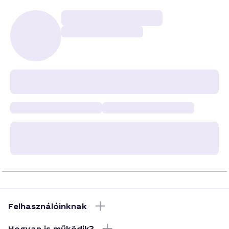
Felhasználóinknak
Hogyan is működik?