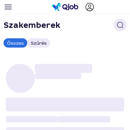
Szakemberek
Összes
Szűrés