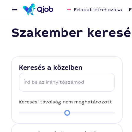
Feladat létrehozása
F
Szakember keresé
Keresés a közelben
Írd be az irányítószámod
Keresési távolság
nem meghatározott