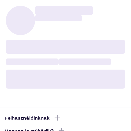
Felhasználóinknak
Hogyan is működik?