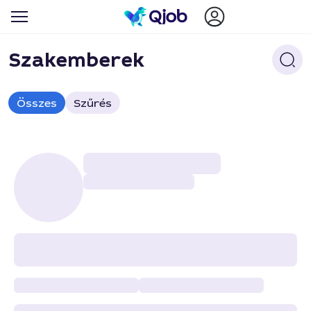
Szakemberek
Összes
Szűrés