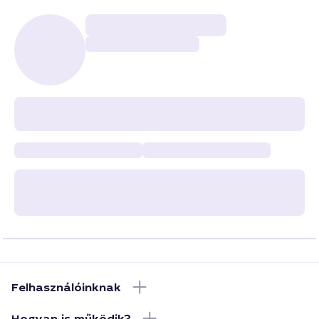
Felhasználóinknak
Hogyan is működik?