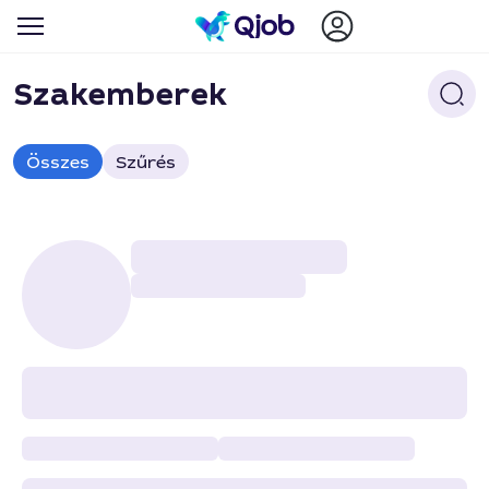
Szakemberek
Összes
Szűrés