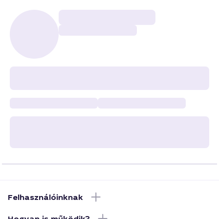
Felhasználóinknak
Hogyan is működik?