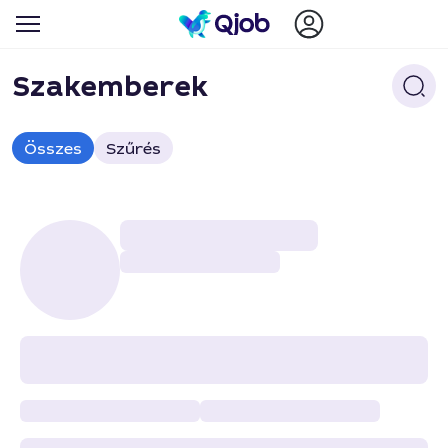
Szakemberek
Összes
Szűrés