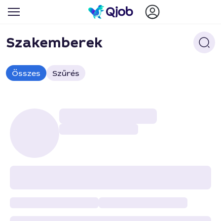
Szakemberek
Összes
Szűrés