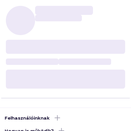
Felhasználóinknak
Hogyan is működik?