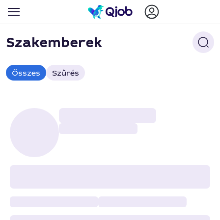
Szakemberek
Összes
Szűrés