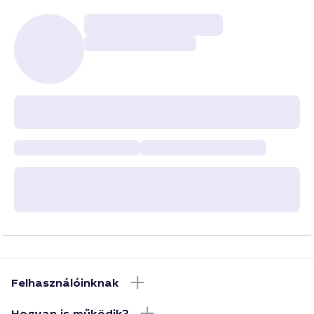
Felhasználóinknak
Hogyan is működik?