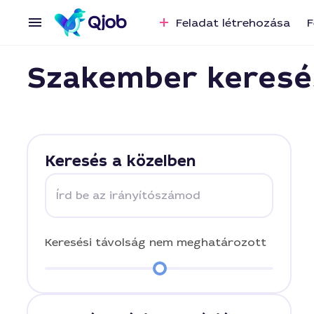
Feladat létrehozása
F
Szakember keresé
Keresés a közelben
Írd be az irányítószámod
Keresési távolság
nem meghatározott