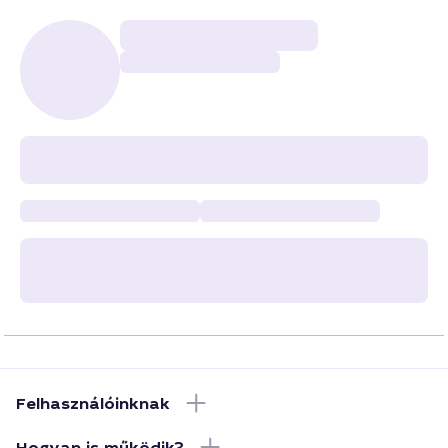
Felhasználóinknak
Hogyan is működik?