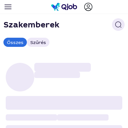
Szakemberek
Összes
Szűrés