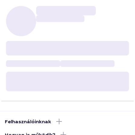
Felhasználóinknak
Hogyan is működik?