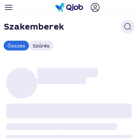
Szakemberek
Összes
Szűrés