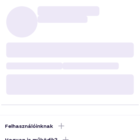
Felhasználóinknak
Hogyan is működik?