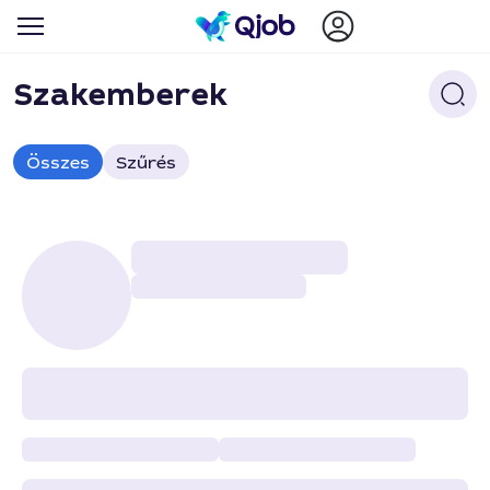
Szakemberek
Összes
Szűrés