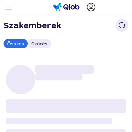
Szakemberek
Összes
Szűrés