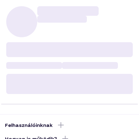
Felhasználóinknak
Hogyan is működik?