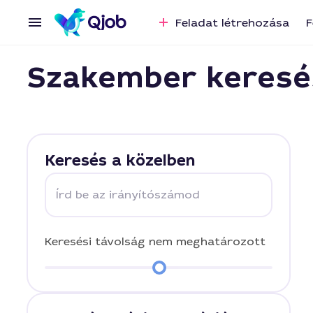
Feladat létrehozása
F
Szakember keresé
Keresés a közelben
Írd be az irányítószámod
Keresési távolság
nem meghatározott