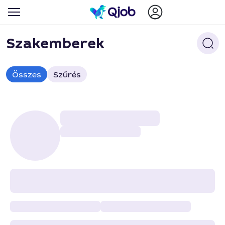
Szakemberek
Összes
Szűrés