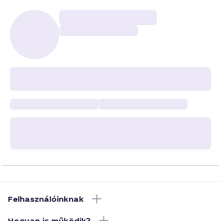
Felhasználóinknak
Hogyan is működik?