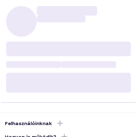
Felhasználóinknak
Hogyan is működik?