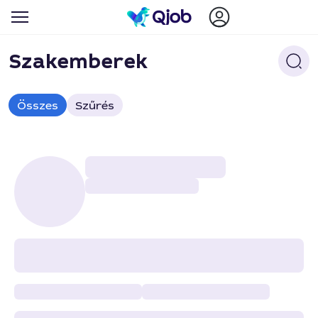
Szakemberek
Összes
Szűrés