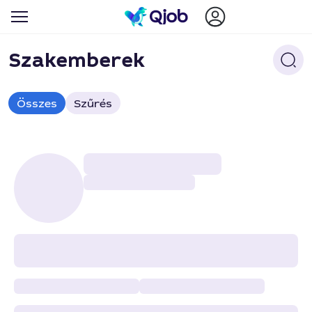
Szakemberek
Összes
Szűrés