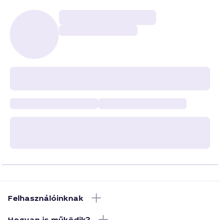
Felhasználóinknak
Hogyan is működik?