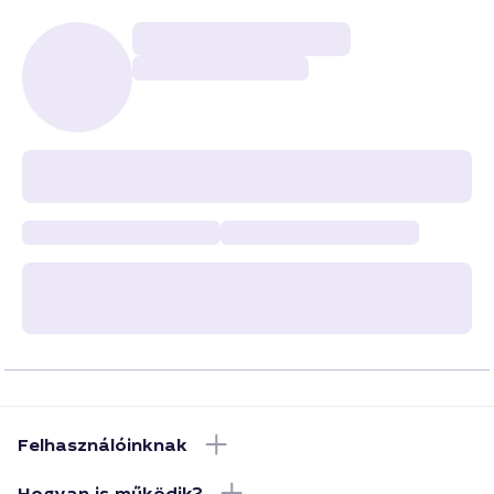
Felhasználóinknak
Hogyan is működik?