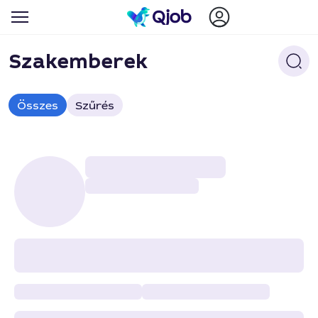
Szakemberek
Összes
Szűrés