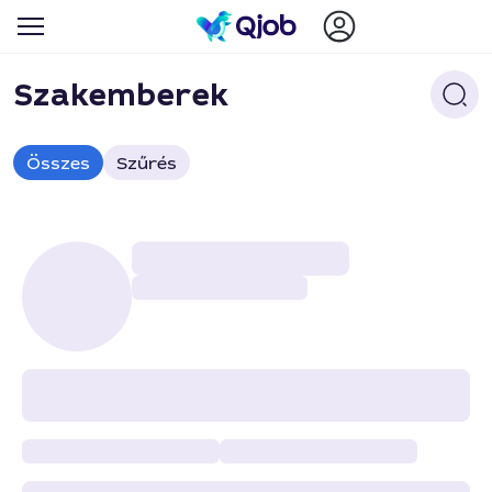
Szakemberek
Összes
Szűrés