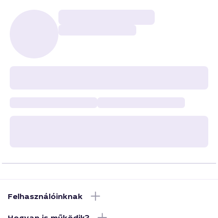
Felhasználóinknak
Hogyan is működik?