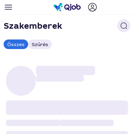
Szakemberek
Összes
Szűrés