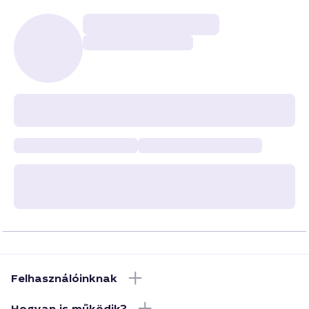
Felhasználóinknak
Hogyan is működik?