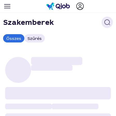
Szakemberek
Összes
Szűrés