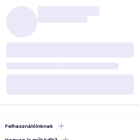
Felhasználóinknak
Hogyan is működik?