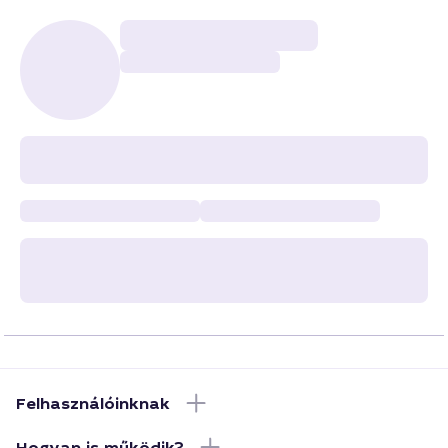
Felhasználóinknak
Hogyan is működik?