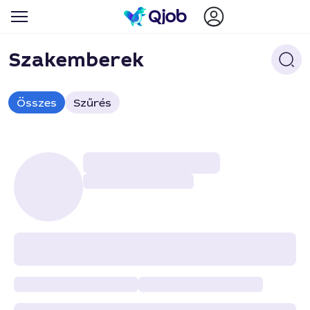
Szakemberek
Összes
Szűrés