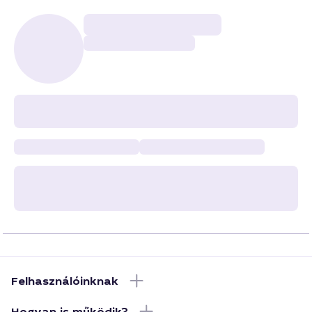
Felhasználóinknak
Hogyan is működik?