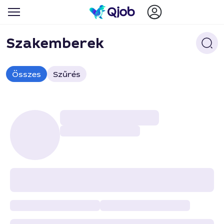
Szakemberek
Összes
Szűrés