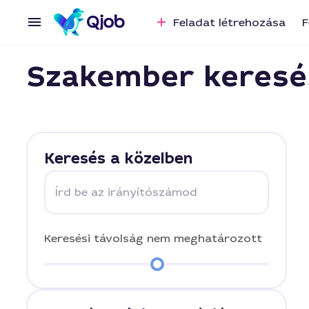
Feladat létrehozása
F
Szakember keresé
Keresés a közelben
Írd be az irányítószámod
Keresési távolság
nem meghatározott