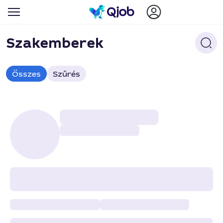
Szakemberek
Összes
Szűrés