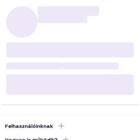
Felhasználóinknak
Hogyan is működik?