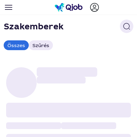
Szakemberek
Összes
Szűrés