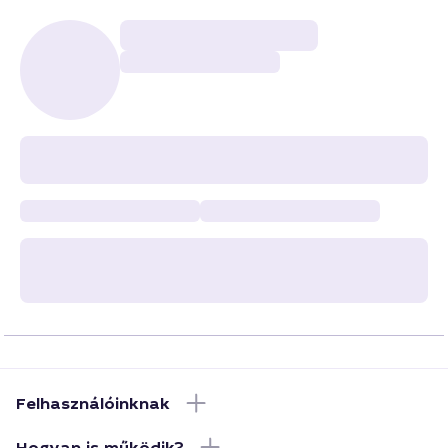
Felhasználóinknak
Hogyan is működik?