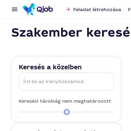
Feladat létrehozása
F
Szakember keresé
Keresés a közelben
Írd be az irányítószámod
Keresési távolság
nem meghatározott