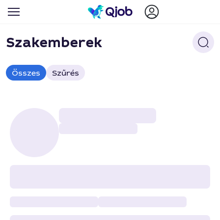
Szakemberek
Összes
Szűrés