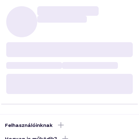
Felhasználóinknak
Hogyan is működik?