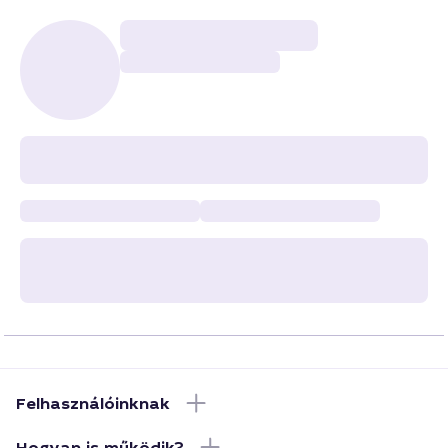
Felhasználóinknak
Hogyan is működik?