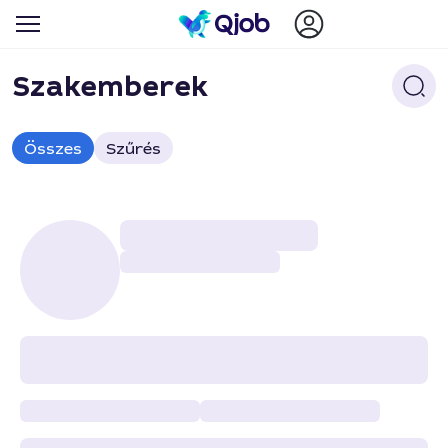
Szakemberek
Összes
Szűrés