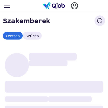
Szakemberek
Összes
Szűrés