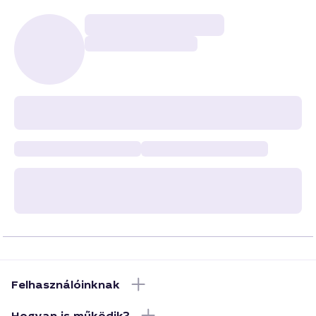
Felhasználóinknak
Hogyan is működik?