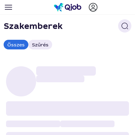
Szakemberek
Összes
Szűrés