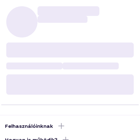
Felhasználóinknak
Hogyan is működik?