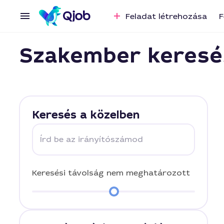
Feladat létrehozása
F
Szakember keresé
Keresés a közelben
Írd be az irányítószámod
Keresési távolság
nem meghatározott