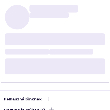
Felhasználóinknak
Hogyan is működik?