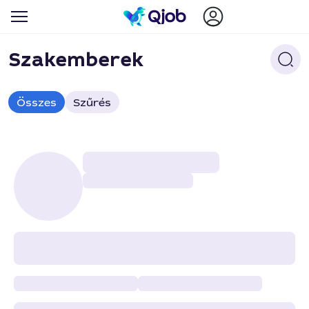
Szakemberek
Összes
Szűrés