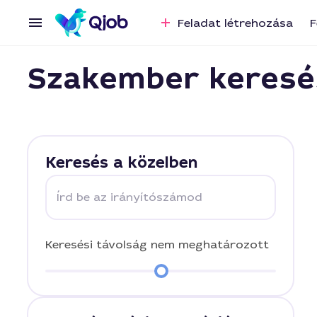
Feladat létrehozása
F
Szakember keresé
Keresés a közelben
Írd be az irányítószámod
Keresési távolság
nem meghatározott